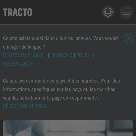
TECHNOLOGIE
Ce site existe aussi dans d'autres langues. Vous voulez
changer de langue ?
f
e
DEUTSCH
|
ENGLISH
|
FRANÇAIS
|
POLSKI
|
APPLICATIONS
r
NEDERLANDS
m
e
Ce site web contient des pays et des marchés. Pour des
PRODUITS
r
informations spécifiques sur les pays ou les marchés,
veuillez sélectionner la page correspondante :
SÉLECTION DE PAYS
CARRIEÈRE