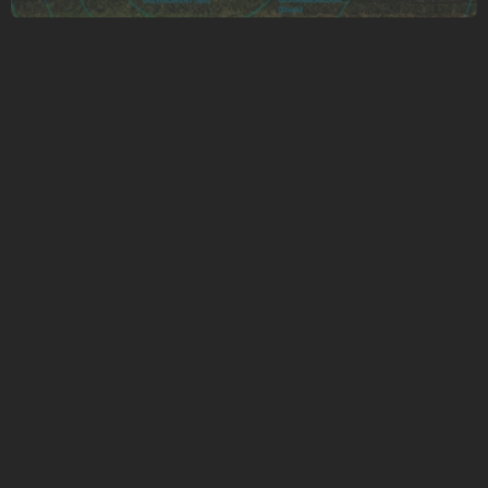
"NOUS DÉVELOPPONS DES
TECHNOLOGIES INTELLIGENTES POUR
L’INSTALLATION DE CANALISATION SANS
TRANCHÉE ET PROPOSONS AINSI DES
SOLUTIONS DURABLES POUR CRÉER UNE
INFRASTRUCTURE FIABLE ET DURABLE."
Cet engagement vaut pour le groupe TRACTO entier. Ainsi,
nous sommes le représentant de construction durable dans
le monde entier et d’un avenir qui ne connaîtra que la
technologie sans tranchée.