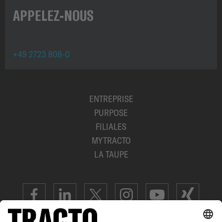
APPELEZ-NOUS
+49 2723 808-0
ENTREPRISE
PURPOSE
FILIALES
MYTRACTO
LA TAUPE