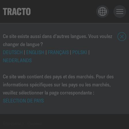
TECHNOLOGIE
Ce site existe aussi dans d'autres langues. Vous voulez
changer de langue ?
f
e
DEUTSCH
|
ENGLISH
|
FRANÇAIS
|
POLSKI
|
APPLICATIONS
r
NEDERLANDS
m
e
Ce site web contient des pays et des marchés. Pour des
PRODUITS
r
informations spécifiques sur les pays ou les marchés,
veuillez sélectionner la page correspondante :
SÉLECTION DE PAYS
CARRIEÈRE
Entreprise
›
Purpose